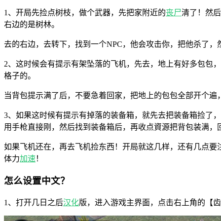
1、开局先捡点树枝，做个武器，先把家附近的
丧尸
清了！然后
右边的是树林。
去的右边，去转下，找到一个NPC，他会攻击你，把他杀了，
2、这时候会有提示有架坠落的飞机，先去，地上有好多包包
格子的。
当背包提示满了后，不要急着回家，把地上的包包全部开个遍
3、如果这时候有提示有掉落的装备箱，就先去把装备箱捡了，
用手枪直接刚，然后找到装备箱后，再收点資源把背包装满，
如果飞机还在，再去飞机捡东西！开局就这几样，还有几点要注
体力
加速
！
怎么设置中文？
1、打开几日之后
汉化
版，进入游戏主界面，点击右上角的【齿