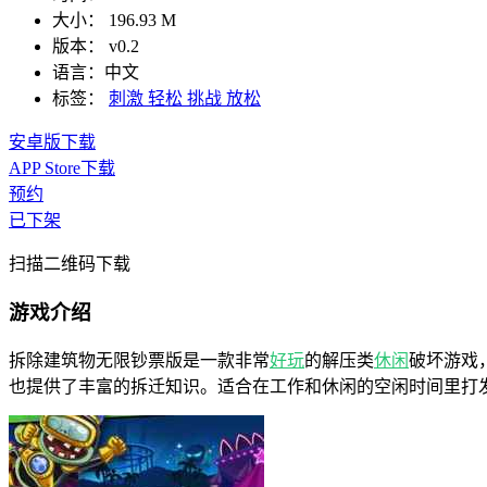
大小：
196.93 M
版本：
v0.2
语言：
中文
标签：
刺激
轻松
挑战
放松
安卓版下载
APP Store下载
预约
已下架
扫描二维码下载
游戏介绍
拆除建筑物无限钞票版是一款非常
好玩
的解压类
休闲
破坏游戏
也提供了丰富的拆迁知识。适合在工作和休闲的空闲时间里打