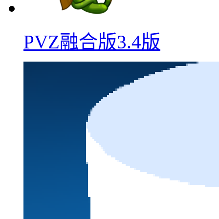
PVZ融合版3.4版