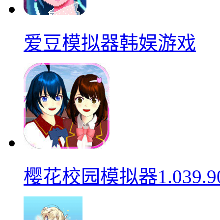
爱豆模拟器韩娱游戏
樱花校园模拟器1.039.9