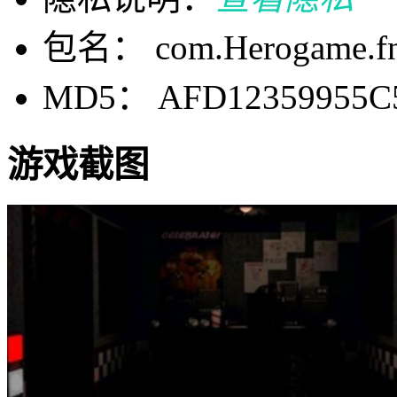
包名： com.Herogame.fn
MD5： AFD12359955C
游戏截图