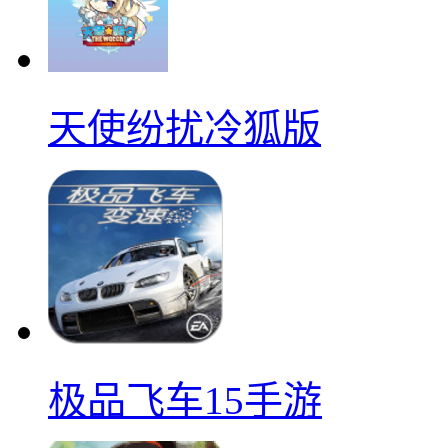
天使纷扰冷狐版
极品飞车15手游