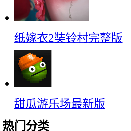
纸嫁衣2奘铃村完整版
甜瓜游乐场最新版
热门分类