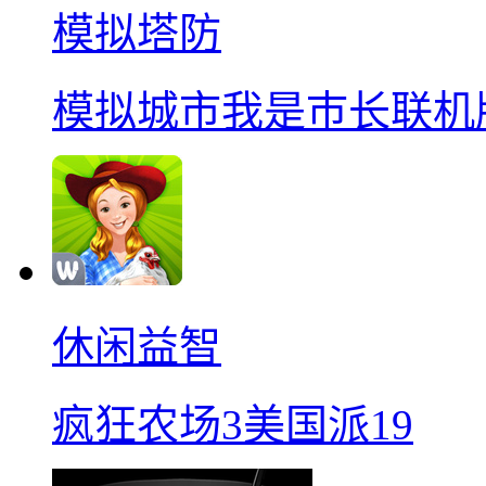
模拟塔防
模拟城市我是巿长联机
休闲益智
疯狂农场3美国派19