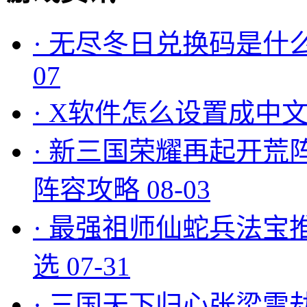
·
无尽冬日兑换码是什么
07
·
X软件怎么设置成中文
·
新三国荣耀再起开荒
阵容攻略
08-03
·
最强祖师仙蛇兵法宝
选
07-31
·
三国天下归心张梁雷