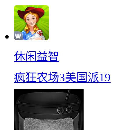
休闲益智
疯狂农场3美国派19