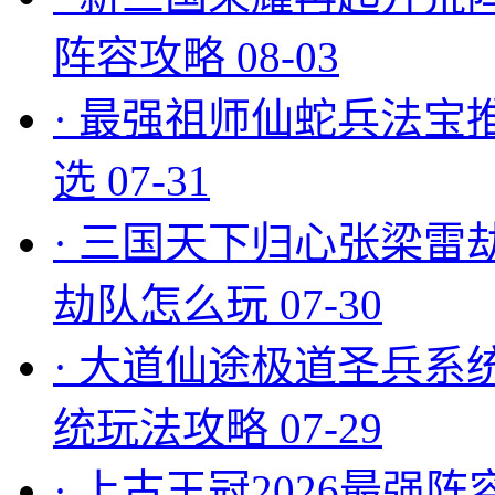
阵容攻略
08-03
·
最强祖师仙蛇兵法宝
选
07-31
·
三国天下归心张梁雷
劫队怎么玩
07-30
·
大道仙途极道圣兵系
统玩法攻略
07-29
·
上古王冠2026最强阵