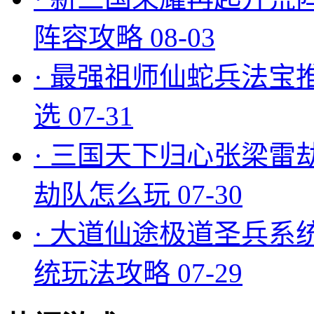
阵容攻略
08-03
·
最强祖师仙蛇兵法宝
选
07-31
·
三国天下归心张梁雷
劫队怎么玩
07-30
·
大道仙途极道圣兵系
统玩法攻略
07-29