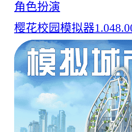
角色扮演
樱花校园模拟器1.048.