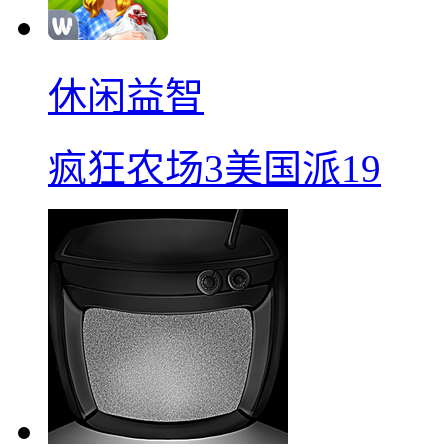
休闲益智
疯狂农场3美国派19