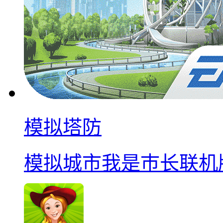
模拟塔防
模拟城市我是巿长联机