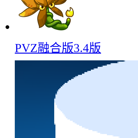
PVZ融合版3.4版