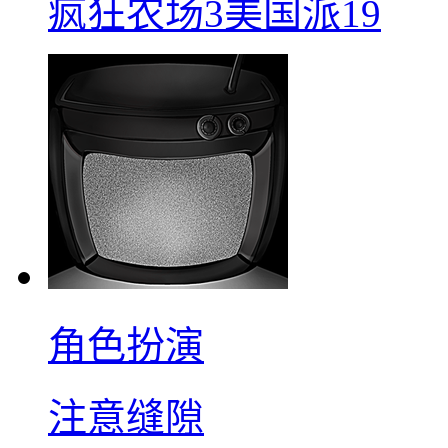
疯狂农场3美国派19
角色扮演
注意缝隙