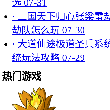
选
07-31
·
三国天下归心张梁雷
劫队怎么玩
07-30
·
大道仙途极道圣兵系
统玩法攻略
07-29
热门游戏