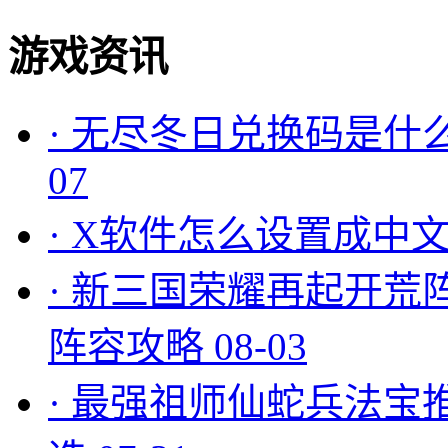
游戏资讯
·
无尽冬日兑换码是什么
07
·
X软件怎么设置成中文
·
新三国荣耀再起开荒
阵容攻略
08-03
·
最强祖师仙蛇兵法宝