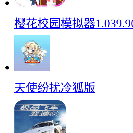
樱花校园模拟器1.039.9
天使纷扰冷狐版