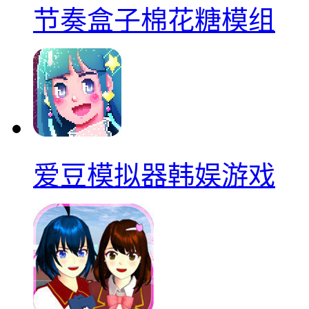
节奏盒子棉花糖模组
爱豆模拟器韩娱游戏