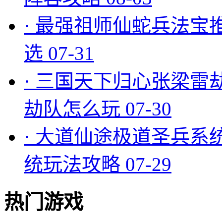
·
最强祖师仙蛇兵法宝
选
07-31
·
三国天下归心张梁雷
劫队怎么玩
07-30
·
大道仙途极道圣兵系
统玩法攻略
07-29
热门游戏