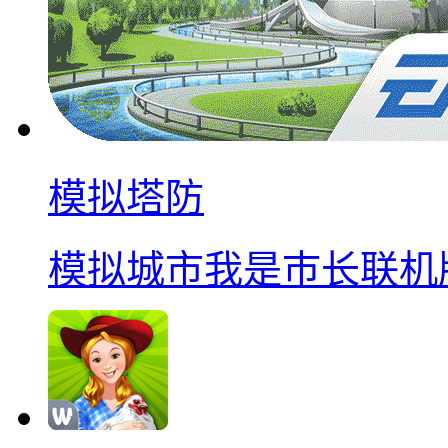
模拟塔防
模拟城市我是巿长联机