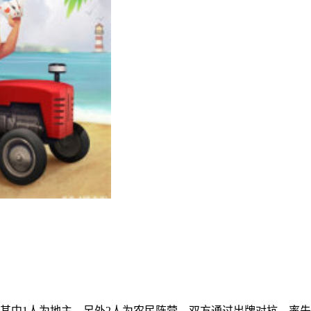
其中1人为地主，另外2人为农民阵营，双方通过出牌对抗，率