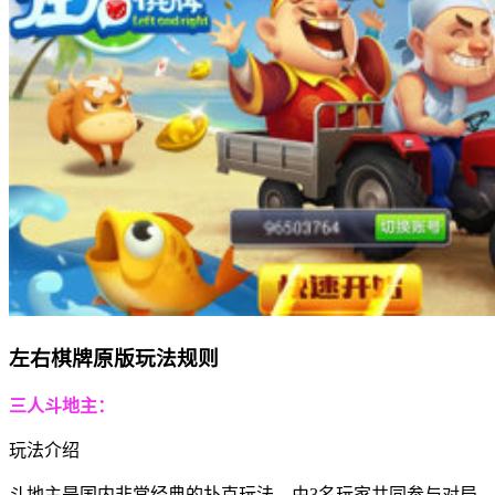
左右棋牌原版玩法规则
三人斗地主：
玩法介绍
斗地主是国内非常经典的扑克玩法，由3名玩家共同参与对局。