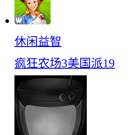
休闲益智
疯狂农场3美国派19