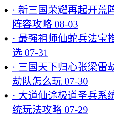
·
新三国荣耀再起开荒
阵容攻略
08-03
·
最强祖师仙蛇兵法宝
选
07-31
·
三国天下归心张梁雷
劫队怎么玩
07-30
·
大道仙途极道圣兵系
统玩法攻略
07-29