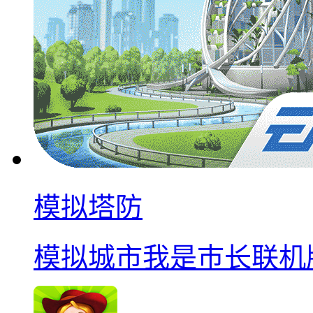
模拟塔防
模拟城市我是巿长联机