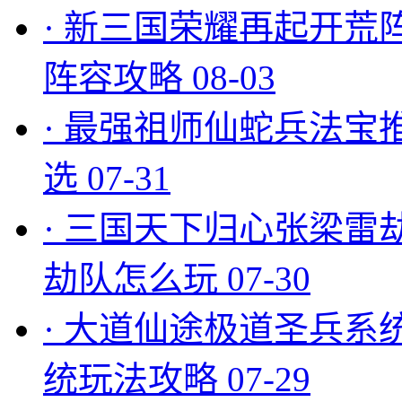
·
新三国荣耀再起开荒
阵容攻略
08-03
·
最强祖师仙蛇兵法宝
选
07-31
·
三国天下归心张梁雷
劫队怎么玩
07-30
·
大道仙途极道圣兵系
统玩法攻略
07-29