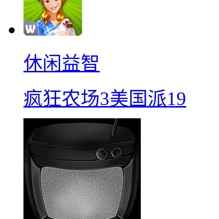
休闲益智
疯狂农场3美国派19