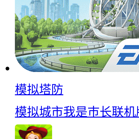
模拟塔防
模拟城市我是巿长联机