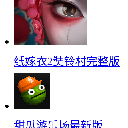
纸嫁衣2奘铃村完整版
甜瓜游乐场最新版