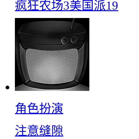
疯狂农场3美国派19
角色扮演
注意缝隙