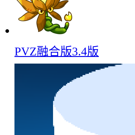
PVZ融合版3.4版