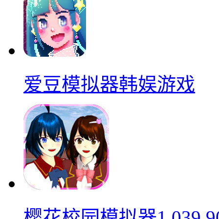
爱豆模拟器韩娱游戏
樱花校园模拟器1.039.9