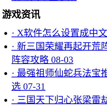
游戏资讯
·
X软件怎么设置成中文
·
新三国荣耀再起开荒
阵容攻略
08-03
·
最强祖师仙蛇兵法宝
选
07-31
·
三国天下归心张梁雷