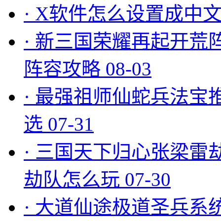
·
X软件怎么设置成中文
·
新三国荣耀再起开荒
阵容攻略
08-03
·
最强祖师仙蛇兵法宝
选
07-31
·
三国天下归心张梁雷
劫队怎么玩
07-30
·
大道仙途极道圣兵系