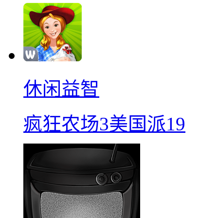
休闲益智
疯狂农场3美国派19