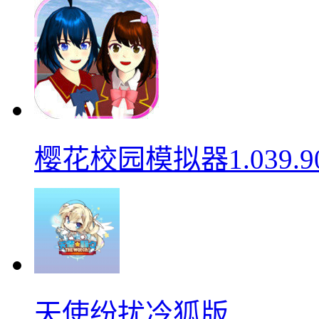
樱花校园模拟器1.039.9
天使纷扰冷狐版