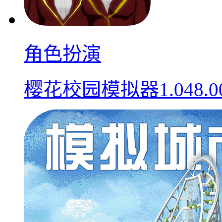
角色扮演
樱花校园模拟器1.048.