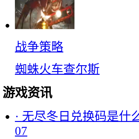
战争策略
蜘蛛火车查尔斯
游戏资讯
·
无尽冬日兑换码是什么
07