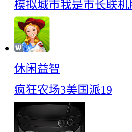
模拟城市我是巿长联机
休闲益智
疯狂农场3美国派19