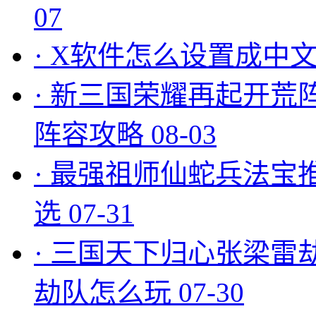
07
·
X软件怎么设置成中文
·
新三国荣耀再起开荒
阵容攻略
08-03
·
最强祖师仙蛇兵法宝
选
07-31
·
三国天下归心张梁雷
劫队怎么玩
07-30