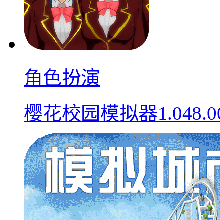
角色扮演
樱花校园模拟器1.048.