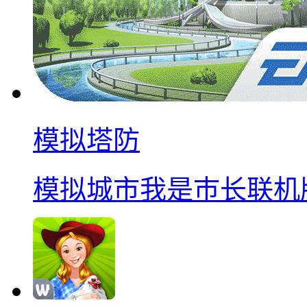
模拟塔防
模拟城市我是巿长联机