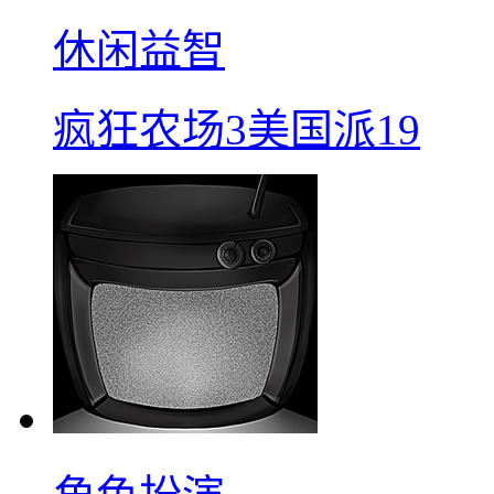
休闲益智
疯狂农场3美国派19