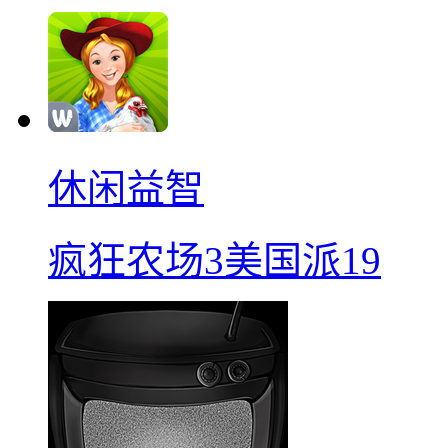
休闲益智
疯狂农场3美国派19