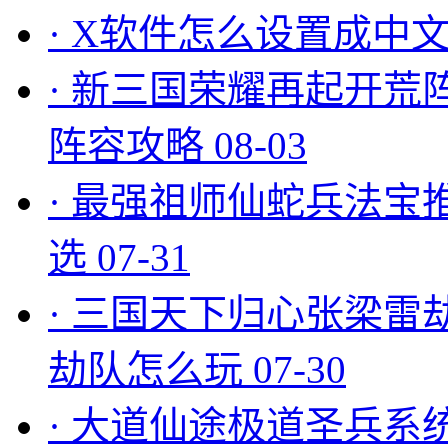
·
X软件怎么设置成中文
·
新三国荣耀再起开荒
阵容攻略
08-03
·
最强祖师仙蛇兵法宝
选
07-31
·
三国天下归心张梁雷
劫队怎么玩
07-30
·
大道仙途极道圣兵系