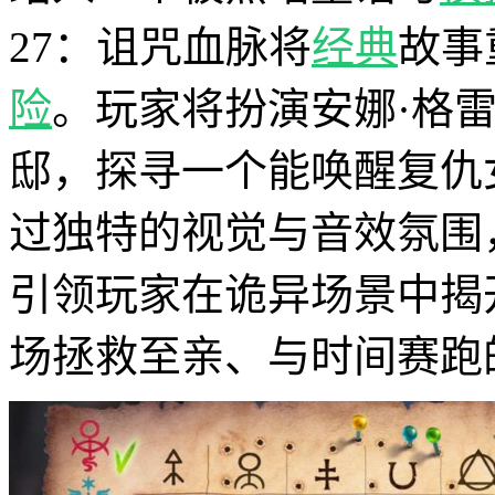
27：诅咒血脉将
经典
故事
险
。玩家将扮演安娜·格
邸，探寻一个能唤醒复仇
过独特的视觉与音效氛围
引领玩家在诡异场景中揭
场拯救至亲、与时间赛跑