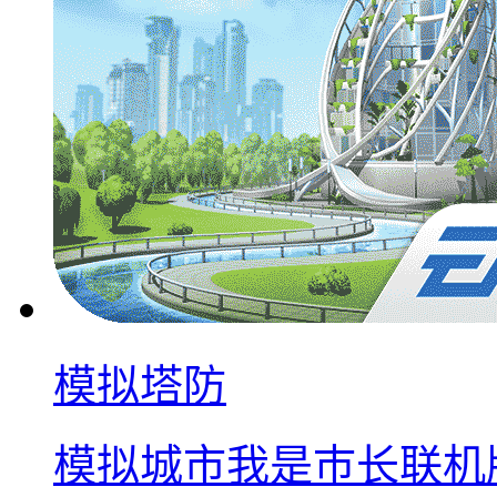
模拟塔防
模拟城市我是巿长联机