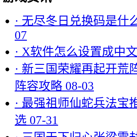
·
无尽冬日兑换码是什么
07
·
X软件怎么设置成中文
·
新三国荣耀再起开荒
阵容攻略
08-03
·
最强祖师仙蛇兵法宝
选
07-31