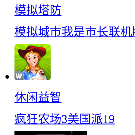
模拟塔防
模拟城市我是巿长联机
休闲益智
疯狂农场3美国派19