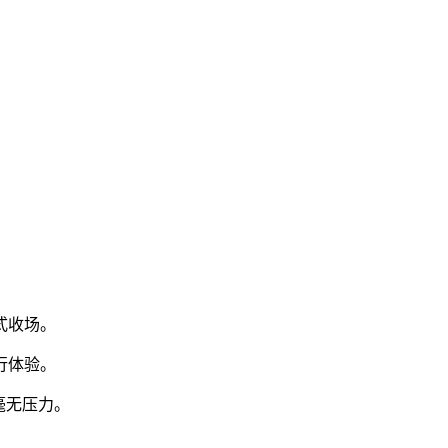
式收场。
行体验。
毫无压力。