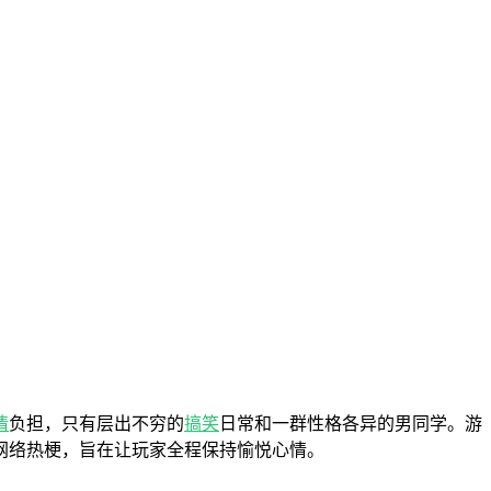
情
负担，只有层出不穷的
搞笑
日常和一群性格各异的男同学。游
网络热梗，旨在让玩家全程保持愉悦心情。