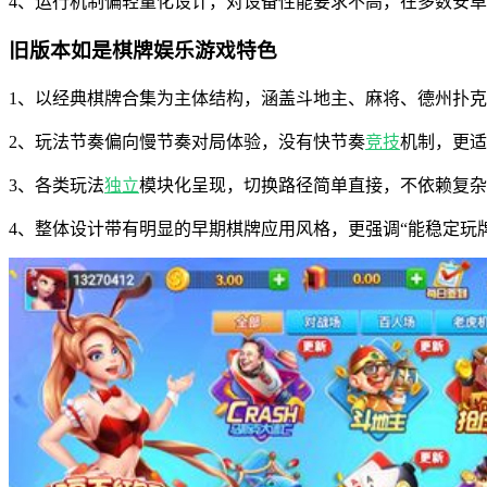
4、运行机制偏轻量化设计，对设备性能要求不高，在多数安
旧版本如是棋牌娱乐游戏特色
1、以经典棋牌合集为主体结构，涵盖斗地主、麻将、德州扑
2、玩法节奏偏向慢节奏对局体验，没有快节奏
竞技
机制，更适
3、各类玩法
独立
模块化呈现，切换路径简单直接，不依赖复杂
4、整体设计带有明显的早期棋牌应用风格，更强调“能稳定玩