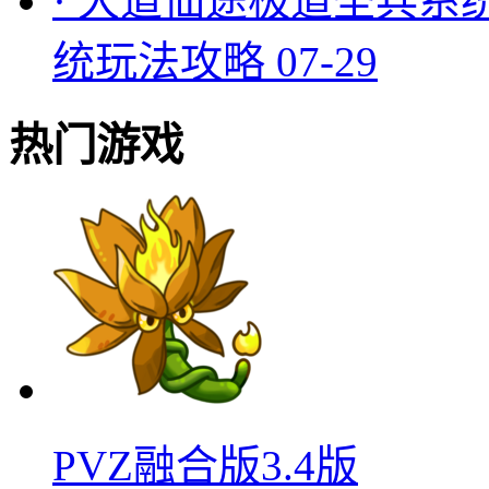
·
大道仙途极道圣兵系
统玩法攻略
07-29
热门游戏
PVZ融合版3.4版