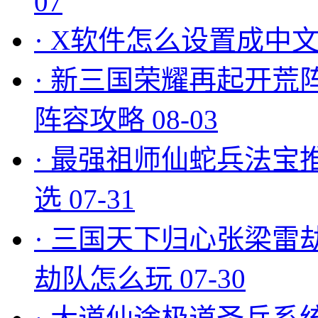
07
·
X软件怎么设置成中文
·
新三国荣耀再起开荒
阵容攻略
08-03
·
最强祖师仙蛇兵法宝
选
07-31
·
三国天下归心张梁雷
劫队怎么玩
07-30