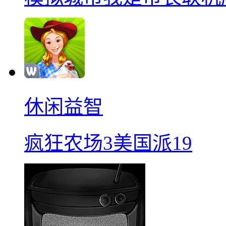
休闲益智
疯狂农场3美国派19