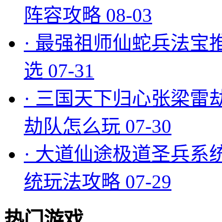
阵容攻略
08-03
·
最强祖师仙蛇兵法宝
选
07-31
·
三国天下归心张梁雷
劫队怎么玩
07-30
·
大道仙途极道圣兵系
统玩法攻略
07-29
热门游戏