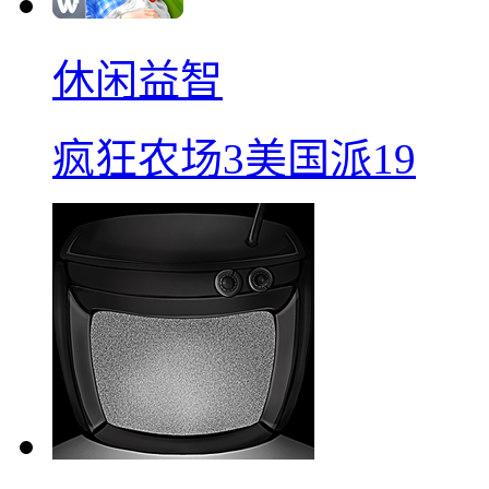
休闲益智
疯狂农场3美国派19