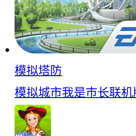
模拟塔防
模拟城市我是巿长联机