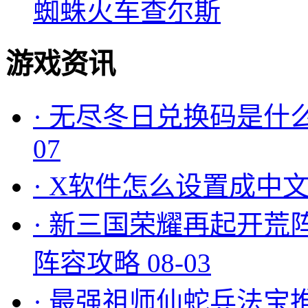
蜘蛛火车查尔斯
游戏资讯
·
无尽冬日兑换码是什么
07
·
X软件怎么设置成中文
·
新三国荣耀再起开荒
阵容攻略
08-03
·
最强祖师仙蛇兵法宝