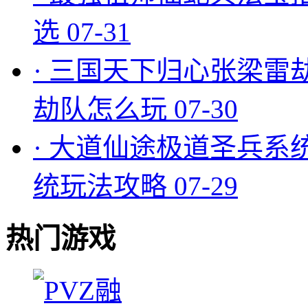
选
07-31
·
三国天下归心张梁雷
劫队怎么玩
07-30
·
大道仙途极道圣兵系
统玩法攻略
07-29
热门游戏