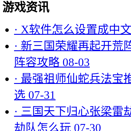
游戏资讯
·
X软件怎么设置成中文
·
新三国荣耀再起开荒
阵容攻略
08-03
·
最强祖师仙蛇兵法宝
选
07-31
·
三国天下归心张梁雷
劫队怎么玩
07-30