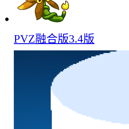
PVZ融合版3.4版