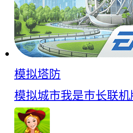
模拟塔防
模拟城市我是巿长联机