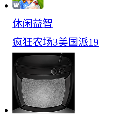
休闲益智
疯狂农场3美国派19