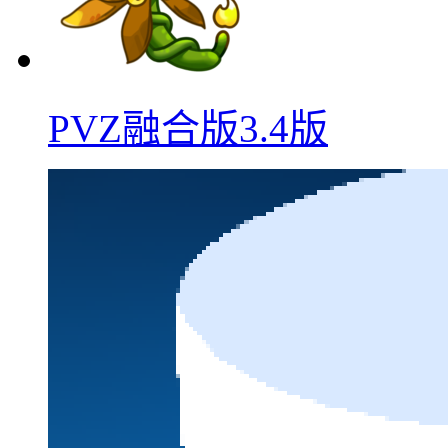
PVZ融合版3.4版