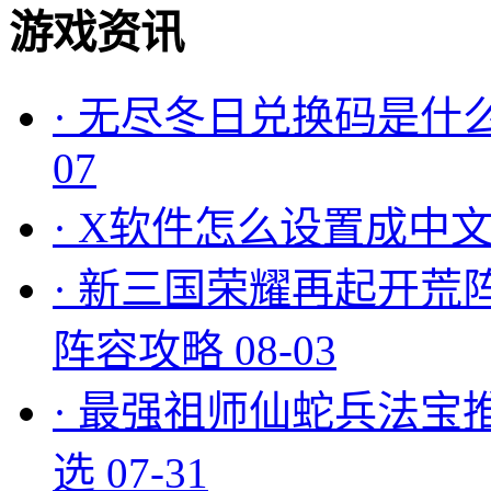
游戏资讯
·
无尽冬日兑换码是什么
07
·
X软件怎么设置成中文
·
新三国荣耀再起开荒
阵容攻略
08-03
·
最强祖师仙蛇兵法宝
选
07-31