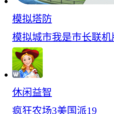
模拟塔防
模拟城市我是巿长联机
休闲益智
疯狂农场3美国派19