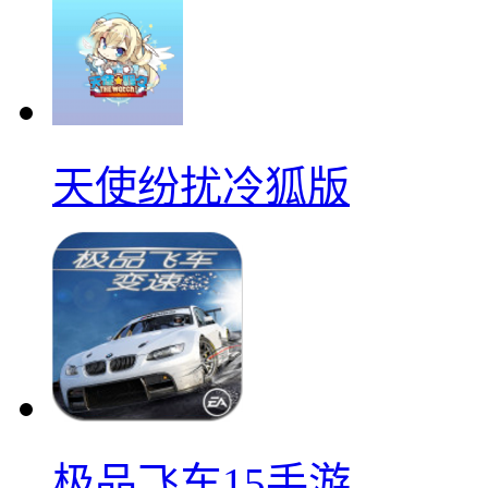
天使纷扰冷狐版
极品飞车15手游