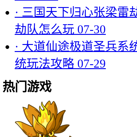
·
三国天下归心张梁雷
劫队怎么玩
07-30
·
大道仙途极道圣兵系
统玩法攻略
07-29
热门游戏