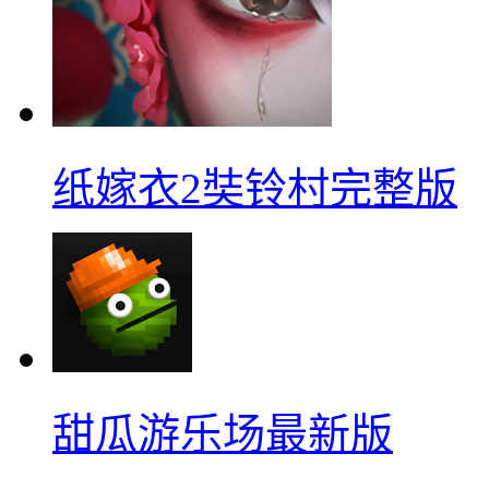
纸嫁衣2奘铃村完整版
甜瓜游乐场最新版