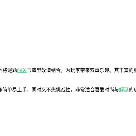
地将谜题
闯关
与造型改造结合，为玩家带来双重乐趣。其丰富的
作简单易上手，同时又不失挑战性，非常适合喜爱时尚与
解谜
的