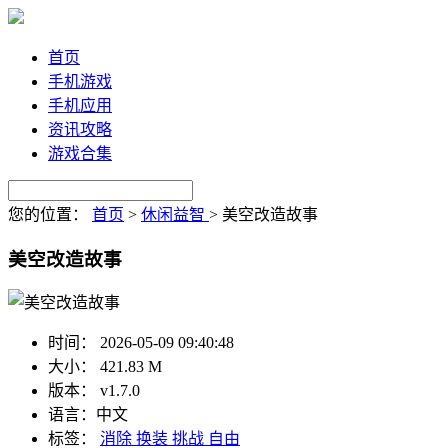
首页
手机游戏
手机应用
资讯攻略
游戏合集
您的位置：
首页
>
休闲益智
>
美空改造故事
美空改造故事
时间：
2026-05-09 09:40:48
大小：
421.83 M
版本：
v1.7.0
语言：
中文
标签：
消除
换装
挑战
自由