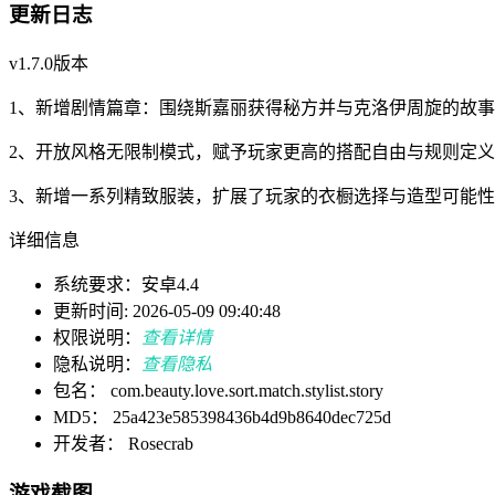
更新日志
v1.7.0版本
1、新增剧情篇章：围绕斯嘉丽获得秘方并与克洛伊周旋的故
2、开放风格无限制模式，赋予玩家更高的搭配自由与规则定
3、新增一系列精致服装，扩展了玩家的衣橱选择与造型可能
详细信息
系统要求：安卓4.4
更新时间: 2026-05-09 09:40:48
权限说明：
查看详情
隐私说明：
查看隐私
包名： com.beauty.love.sort.match.stylist.story
MD5： 25a423e585398436b4d9b8640dec725d
开发者： Rosecrab
游戏截图