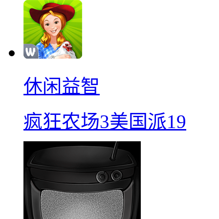
休闲益智
疯狂农场3美国派19