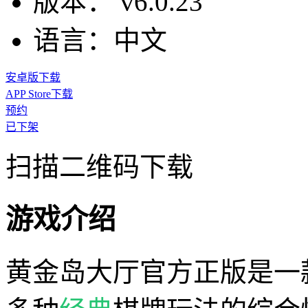
版本：
v6.0.23
语言：
中文
安卓版下载
APP Store下载
预约
已下架
扫描二维码下载
游戏介绍
黄金岛大厅官方正版是一