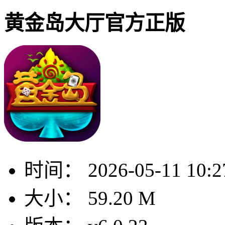
黄金岛大厅官方正版
时间：
2026-05-11 10:2
大小：
59.20 M