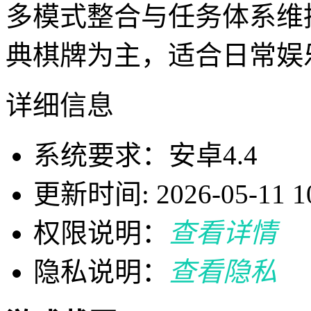
多模式整合与任务体系维
典棋牌为主，适合日常娱
详细信息
系统要求：安卓4.4
更新时间: 2026-05-11 10
权限说明：
查看详情
隐私说明：
查看隐私