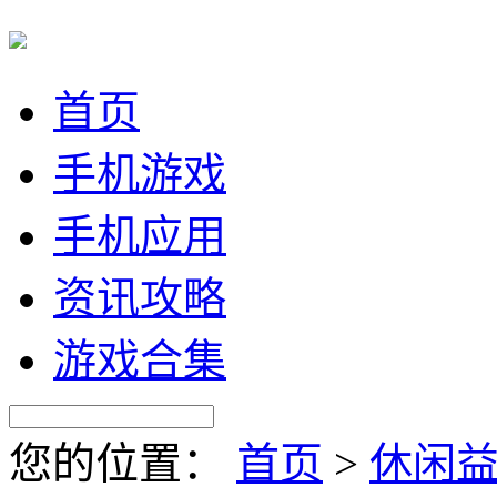
首页
手机游戏
手机应用
资讯攻略
游戏合集
您的位置：
首页
>
休闲