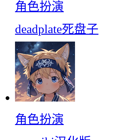
角色扮演
deadplate死盘子
角色扮演