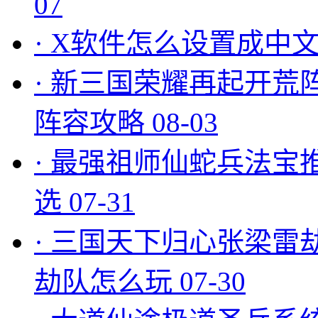
07
·
X软件怎么设置成中文
·
新三国荣耀再起开荒
阵容攻略
08-03
·
最强祖师仙蛇兵法宝
选
07-31
·
三国天下归心张梁雷
劫队怎么玩
07-30