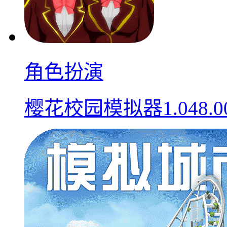
角色扮演
樱花校园模拟器1.048.