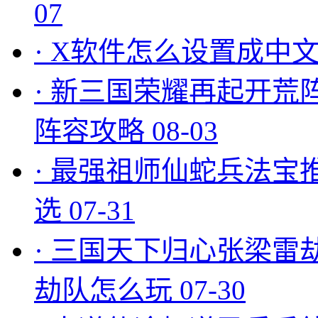
07
·
X软件怎么设置成中文
·
新三国荣耀再起开荒
阵容攻略
08-03
·
最强祖师仙蛇兵法宝
选
07-31
·
三国天下归心张梁雷
劫队怎么玩
07-30