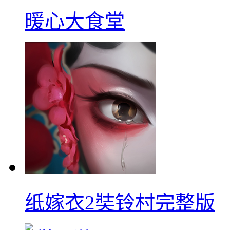
暖心大食堂
纸嫁衣2奘铃村完整版