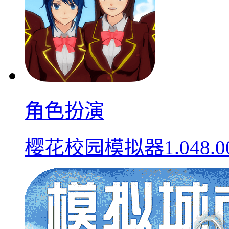
角色扮演
樱花校园模拟器1.048.