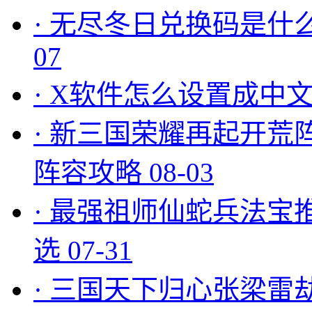
·
无尽冬日兑换码是什么
07
·
X软件怎么设置成中文
·
新三国荣耀再起开荒
阵容攻略
08-03
·
最强祖师仙蛇兵法宝
选
07-31
·
三国天下归心张梁雷