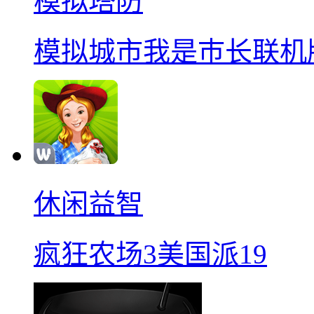
模拟塔防
模拟城市我是巿长联机
休闲益智
疯狂农场3美国派19