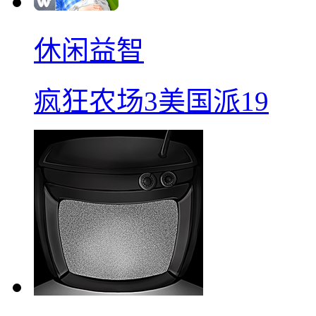
休闲益智
疯狂农场3美国派19