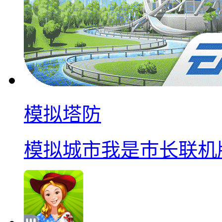
模拟塔防
模拟城市我是巿长联机