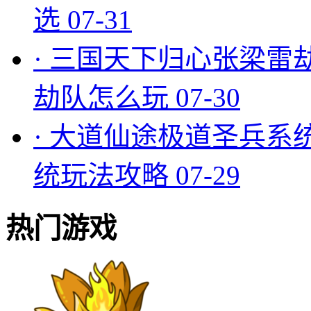
选
07-31
·
三国天下归心张梁雷
劫队怎么玩
07-30
·
大道仙途极道圣兵系
统玩法攻略
07-29
热门游戏