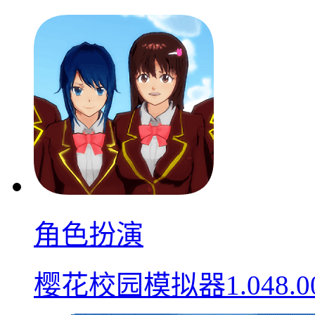
角色扮演
樱花校园模拟器1.048.