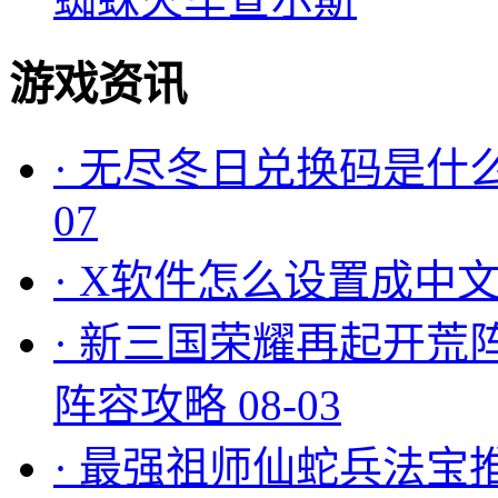
游戏资讯
·
无尽冬日兑换码是什么
07
·
X软件怎么设置成中文
·
新三国荣耀再起开荒
阵容攻略
08-03
·
最强祖师仙蛇兵法宝