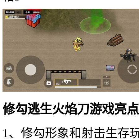
修勾逃生火焰刀游戏亮点
1、修勾形象和射击生存