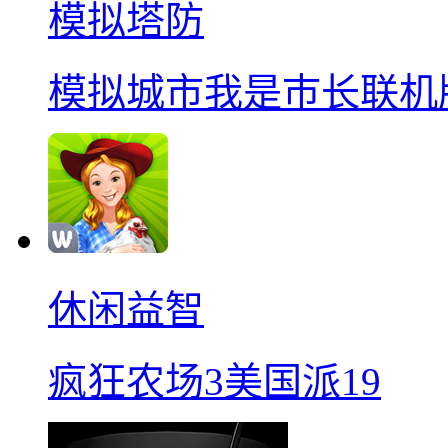
模拟塔防
模拟城市我是巿长联机
休闲益智
疯狂农场3美国派19