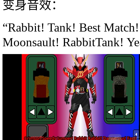
变身音效：
“Rabbit! Tank! Best Matc
Moonsault! RabbitTank! Ye