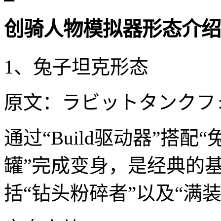
创骑人物模拟器形态介绍
1、兔子坦克形态
原文：ラビットタンクフォーム /
通过“Build驱动器”搭
罐”完成变身，是经典的
括“钻头粉碎者”以及“满