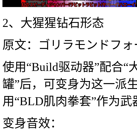
2、大猩猩钻石形态
原文：ゴリラモンドフォーム / 
使用“Build驱动器”配
罐”后，可变身为这一派
用“BLD肌肉拳套”作为武
变身音效：