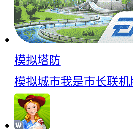
模拟塔防
模拟城市我是巿长联机