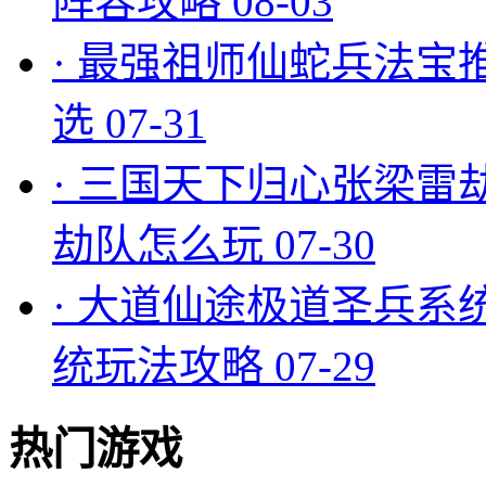
阵容攻略
08-03
·
最强祖师仙蛇兵法宝
选
07-31
·
三国天下归心张梁雷
劫队怎么玩
07-30
·
大道仙途极道圣兵系
统玩法攻略
07-29
热门游戏