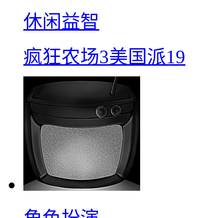
休闲益智
疯狂农场3美国派19