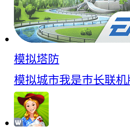
模拟塔防
模拟城市我是巿长联机