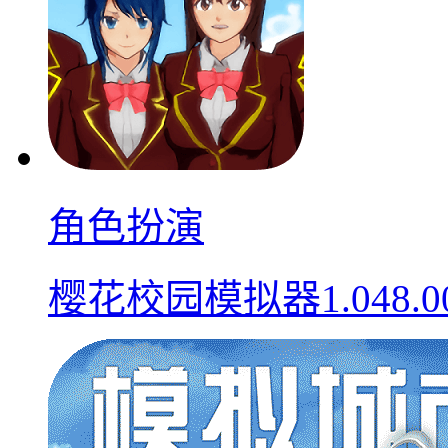
角色扮演
樱花校园模拟器1.048.