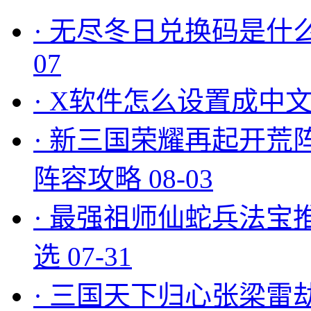
·
无尽冬日兑换码是什么
07
·
X软件怎么设置成中文
·
新三国荣耀再起开荒
阵容攻略
08-03
·
最强祖师仙蛇兵法宝
选
07-31
·
三国天下归心张梁雷