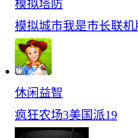
模拟塔防
模拟城市我是巿长联机
休闲益智
疯狂农场3美国派19