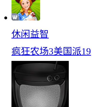
休闲益智
疯狂农场3美国派19