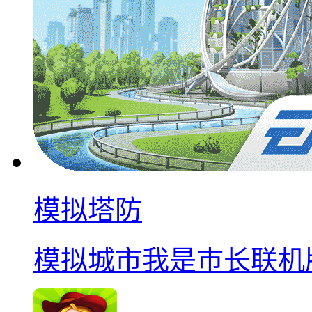
模拟塔防
模拟城市我是巿长联机