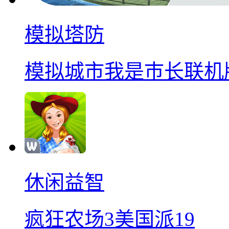
模拟塔防
模拟城市我是巿长联机
休闲益智
疯狂农场3美国派19