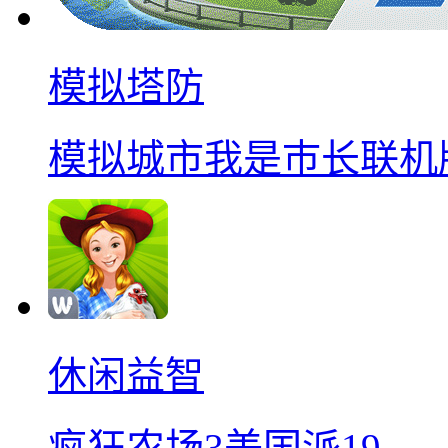
模拟塔防
模拟城市我是巿长联机
休闲益智
疯狂农场3美国派19