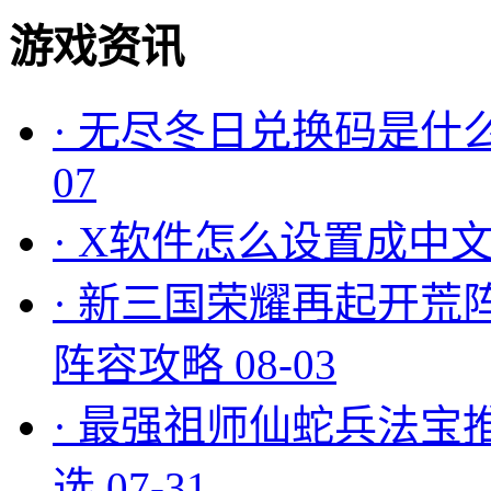
游戏资讯
·
无尽冬日兑换码是什么
07
·
X软件怎么设置成中文
·
新三国荣耀再起开荒
阵容攻略
08-03
·
最强祖师仙蛇兵法宝
选
07-31