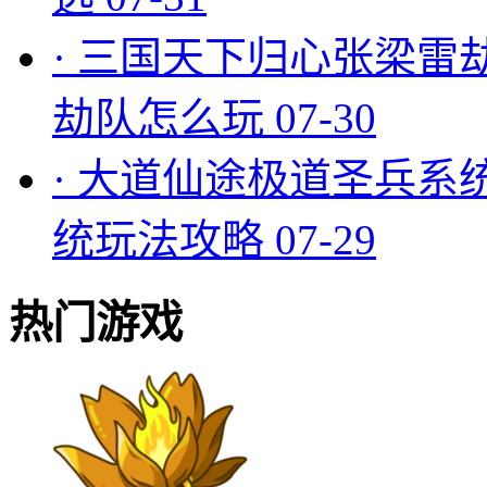
·
三国天下归心张梁雷
劫队怎么玩
07-30
·
大道仙途极道圣兵系
统玩法攻略
07-29
热门游戏