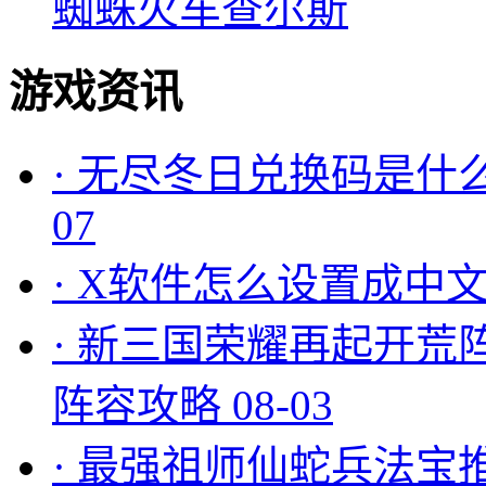
蜘蛛火车查尔斯
游戏资讯
·
无尽冬日兑换码是什么
07
·
X软件怎么设置成中文
·
新三国荣耀再起开荒
阵容攻略
08-03
·
最强祖师仙蛇兵法宝