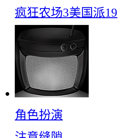
疯狂农场3美国派19
角色扮演
注意缝隙