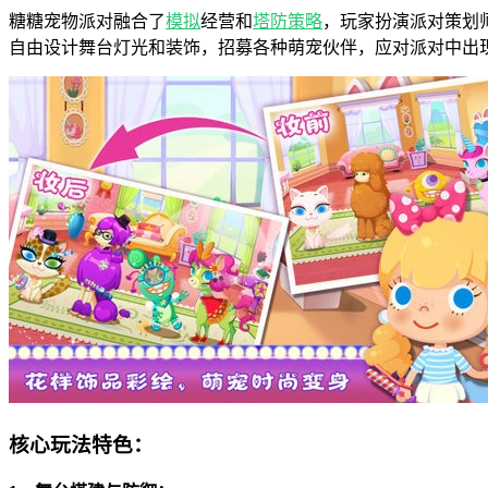
糖糖宠物派对融合了
模拟
经营和
塔防
策略
，玩家扮演派对策划
自由设计舞台灯光和装饰，招募各种萌宠伙伴，应对派对中出
核心玩法特色：