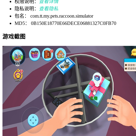
权限说明：
查看详情
隐私说明：
查看隐私
包名： com.tt.my.pets.raccoon.simulator
MD5： 0B150E18770E66DECE06881327C0FB70
游戏截图