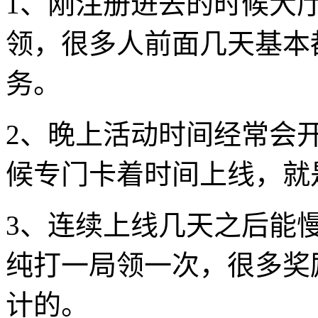
1、刚注册进去的时候大
领，很多人前面几天基本
务。
2、晚上活动时间经常会
候专门卡着时间上线，就
3、连续上线几天之后能
纯打一局领一次，很多奖
计的。