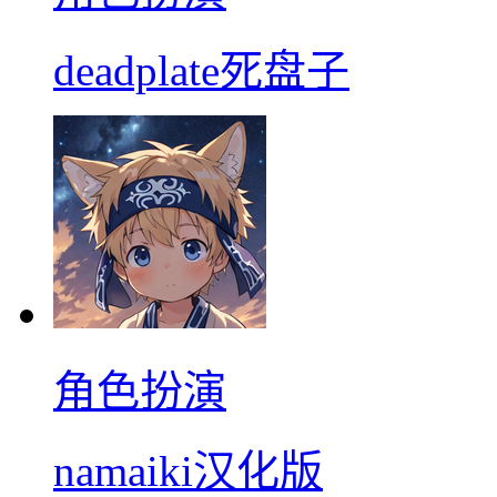
deadplate死盘子
角色扮演
namaiki汉化版