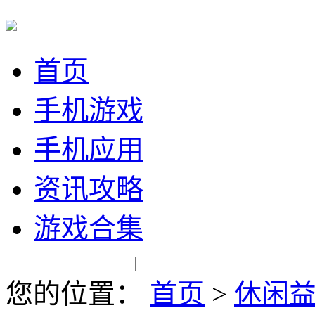
首页
手机游戏
手机应用
资讯攻略
游戏合集
您的位置：
首页
>
休闲