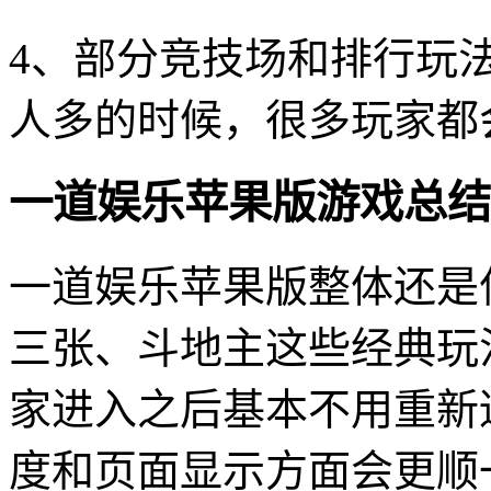
4、部分竞技场和排行玩
人多的时候，很多玩家都
一道娱乐苹果版游戏总结
一道娱乐苹果版整体还是
三张、斗地主这些经典玩
家进入之后基本不用重新
度和页面显示方面会更顺