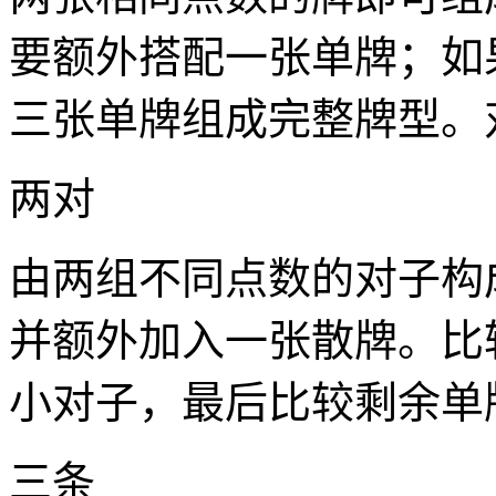
要额外搭配一张单牌；如
三张单牌组成完整牌型。
两对
由两组不同点数的对子构
并额外加入一张散牌。比
小对子，最后比较剩余单
三条