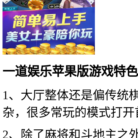
一道娱乐苹果版游戏特色
1、大厅整体还是偏传统
杂，很多常玩的模式打开
2、除了麻将和斗地主之