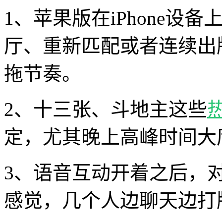
1、苹果版在iPhone设
厅、重新匹配或者连续出
拖节奏。
2、十三张、斗地主这些
定，尤其晚上高峰时间大
3、语音互动开着之后，
感觉，几个人边聊天边打