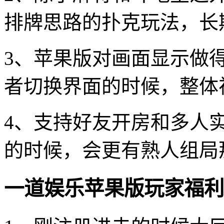
排牌思路的扑克玩法，长
3、苹果版对画面显示做
者切换界面的时候，整体
4、支持好友开房和多人
的时候，会更有熟人组局
一道娱乐苹果版玩家福利