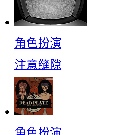
角色扮演
注意缝隙
角色扮演