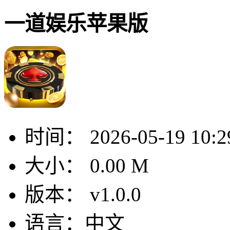
一道娱乐苹果版
时间：
2026-05-19 10:2
大小：
0.00 M
版本：
v1.0.0
语言：
中文