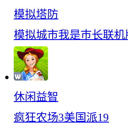
模拟塔防
模拟城市我是巿长联机
休闲益智
疯狂农场3美国派19