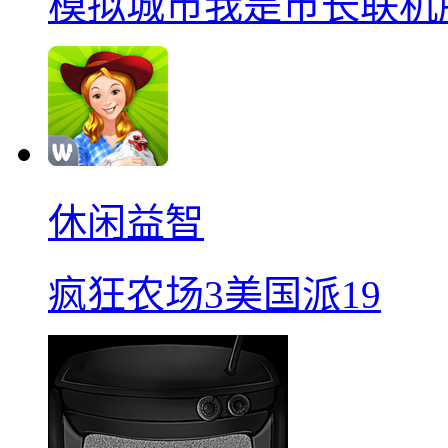
模拟城市我是巿长联机
休闲益智
疯狂农场3美国派19