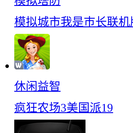
模拟塔防
模拟城市我是巿长联机
休闲益智
疯狂农场3美国派19