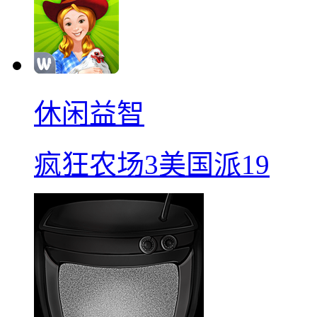
休闲益智
疯狂农场3美国派19