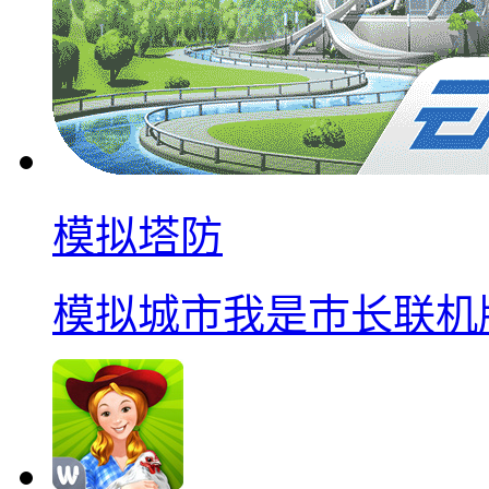
模拟塔防
模拟城市我是巿长联机