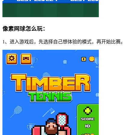
像素网球怎么玩：
1、进入游戏后，先选择自己想体验的模式，再开始比赛。