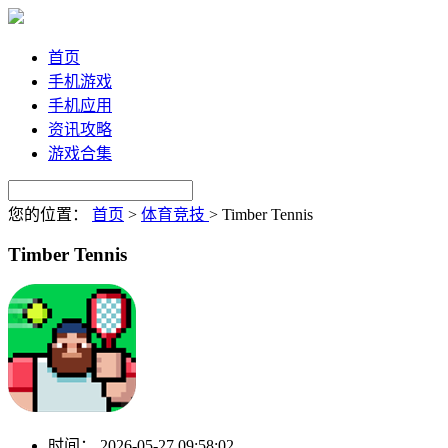
首页
手机游戏
手机应用
资讯攻略
游戏合集
您的位置：
首页
>
体育竞技
>
Timber Tennis
Timber Tennis
时间：
2026-05-27 09:58:02