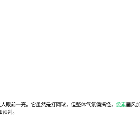
格可能会让人眼前一亮。它虽然是打网球，但整体气氛偏搞怪，
像素
画风
和预判。