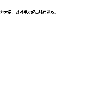
强力大招，对对手发起高强度进攻。