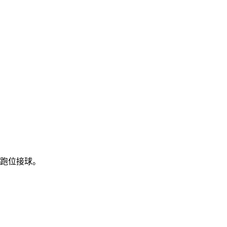
时跑位接球。