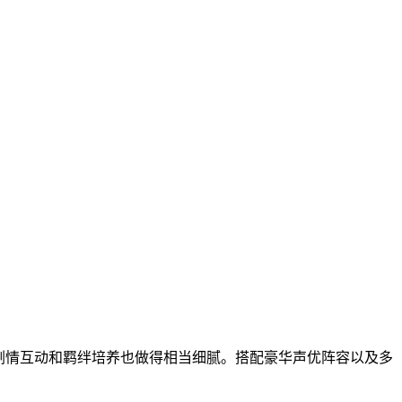
致，剧情互动和羁绊培养也做得相当细腻。搭配豪华声优阵容以及多