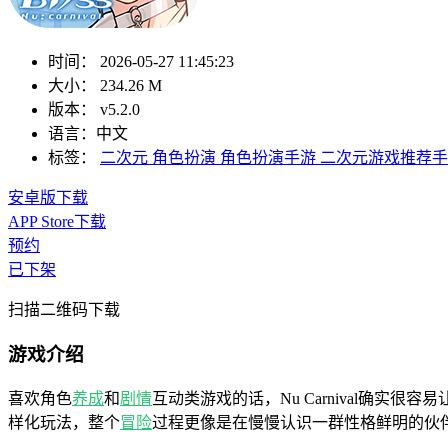
时间：
2026-05-27 11:45:23
大小：
234.26 M
版本：
v5.2.0
语言：
中文
标签：
二次元
角色扮演
角色扮演手游
二次元游戏推荐手
安卓版下载
APP Store下载
预约
已下架
扫描二维码下载
游戏介绍
喜欢角色
养成
和
剧情
互动类游戏的话，Nu Carnival确
样化玩法，整个
冒险
过程更像是在慢慢认识一群性格鲜明的伙