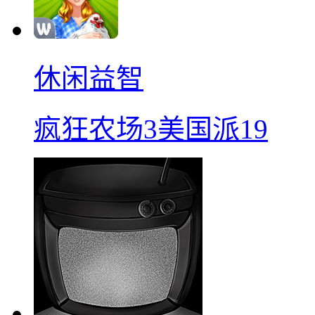
休闲益智
疯狂农场3美国派19