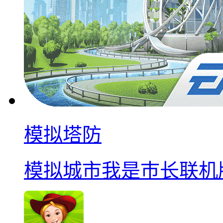
模拟塔防
模拟城市我是巿长联机